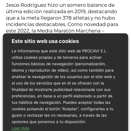
Jesús Rodríguez hizo un somero balance de
última edición realizada en 2019, destacando
que a la meta llegaron 378 atletas y no hubo
incidencias destacables. Como novedad para
este 2022, la Media Maratón Marchena –
Paradas, se incluirá en el calendario de la
Este sitio web usa cookies
Federación Andaluza de Atletismo como
prueba donde las marcas conseguidas serán
Le informamos que este sitio web de PROCAVI S.L.
valederas para las pruebas que se celebren en
utiliza cookies propias y de terceros para activar
Andalucía. Por último, agradeció a Procavi su
funciones básicas de navegación (personalización,
patrocinio un año más y la cesión de sus
idioma y reproductor de vídeo), así como también para
instalaciones para la presentación del evento,
analizar la navegación de los usuarios por el sitio web y
de hecho, el cartel se anuncia como Media
el uso de los servicios que en él se ofrecen con la
Maratón Marchena Paradas “Gran Premio
finalidad de mostrarle publicidad relacionada con sus
Procavi”. También, el concejal de Deportes del
preferencias, en base a un perfil elaborado a partir de
Ayuntamiento de Marchena agradeció la
tus hábitos de navegación. Puedes aceptar todas las
«colaboración tan directa» de Procavi en este
cookies pulsando el botón “Aceptar”, configurarlas a tu
evento deportivo y deseó que haya mucha
gusto o rechazar las no necesarias, a través de las
participación en la Media Maratón tanto de
opciones que ponemos a tu disposición.
corredores como de espectadores.
Leer más