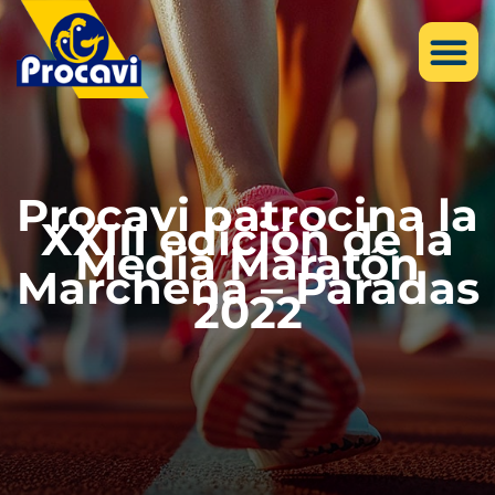
Procavi patrocina la
XXIII edición de la
Media Maratón
Marchena – Paradas
2022