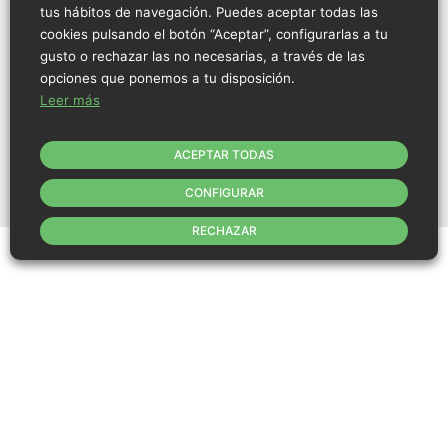
más avanzadas técnicas de reproducción
tus hábitos de navegación. Puedes aceptar todas las
avícola y son las encargadas de proveer los
cookies pulsando el botón “Aceptar”, configurarlas a tu
huevos que posteriormente se incubarán. En
gusto o rechazar las no necesarias, a través de las
estos centros se crían a los animales hasta que
opciones que ponemos a tu disposición.
alcanzan su fase adulta para la puesta,
Leer más
obteniéndose unos pavos con la genética más
idónea y libre de enfermedades, consiguiendo
una producción lo más ecológica y sana
ACEPTAR TODAS
posible.
CONFIGURAR
RECHAZAR