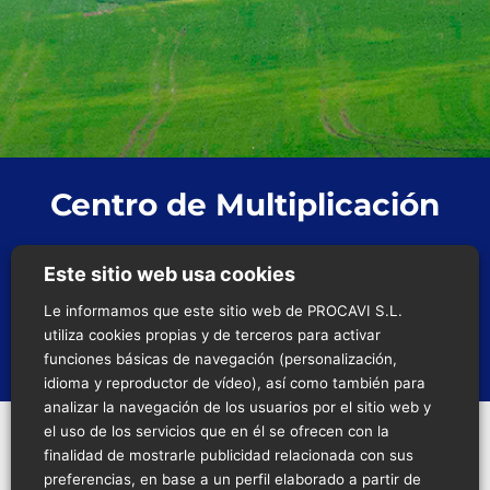
Centro de Multiplicación
Este sitio web usa cookies
Actualmente contamos con cuatro centros de
multiplicación. En ellos producimos más de seis
Le informamos que este sitio web de PROCAVI S.L.
millones y medio de huevos anuales, para su
utiliza cookies propias y de terceros para activar
posterior incubación.
funciones básicas de navegación (personalización,
idioma y reproductor de vídeo), así como también para
analizar la navegación de los usuarios por el sitio web y
el uso de los servicios que en él se ofrecen con la
finalidad de mostrarle publicidad relacionada con sus
Estas novedosas explotaciones cuentan con las
preferencias, en base a un perfil elaborado a partir de