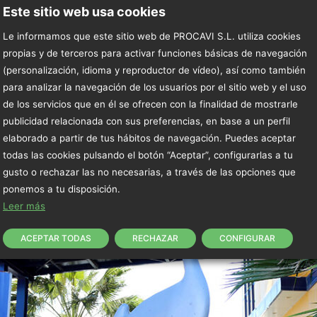
Este sitio web usa cookies
 fábrica de piensos en Sierra Yeguas
, con un plazo
Le informamos que este sitio web de PROCAVI S.L. utiliza cookies
a la modernización de toda la maquinaria, se consegu
propias y de terceros para activar funciones básicas de navegación
ético. Otro de los proyectos es la construcción de un
(personalización, idioma y reproductor de vídeo), así como también
 un año y medio y un presupuesto de
3 millones de e
para analizar la navegación de los usuarios por el sitio web y el uso
de los servicios que en él se ofrecen con la finalidad de mostrarle
publicidad relacionada con sus preferencias, en base a un perfil
elaborado a partir de tus hábitos de navegación. Puedes aceptar
todas las cookies pulsando el botón “Aceptar”, configurarlas a tu
gusto o rechazar las no necesarias, a través de las opciones que
ponemos a tu disposición.
Leer más
ACEPTAR TODAS
RECHAZAR
CONFIGURAR