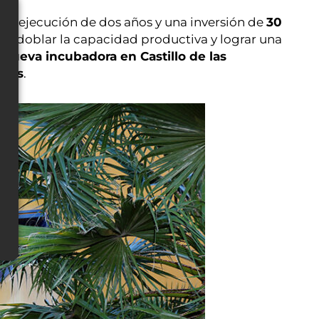
 de ejecución de dos años y una inversión de
30
irá doblar la capacidad productiva y lograr una
a
nueva incubadora en Castillo de las
uros
.