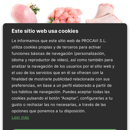
Este sitio web usa cookies
Le informamos que este sitio web de PROCAVI S.L.
2. La carne de pavo es baja
utiliza cookies propias y de terceros para activar
en grasa.
funciones básicas de navegación (personalización,
idioma y reproductor de vídeo), así como también para
Aunque para el correcto funcionamiento del cuerpo humano se
analizar la navegación de los usuarios por el sitio web y
necesita consumir grasas, bien es cierto que el consumo no
el uso de los servicios que en él se ofrecen con la
puede ser sin medida, y preferentemente las grasas tienen que
finalidad de mostrarle publicidad relacionada con sus
ser de origen vegetal como la del aceite de oliva virgen, el
preferencias, en base a un perfil elaborado a partir de
aguacate o los frutos secos como las nueces. Por ello, una
tus hábitos de navegación. Puedes aceptar todas las
carne como la de pavo es perfecta para un dieta saludable ya
cookies pulsando el botón “Aceptar”, configurarlas a tu
que su contenido en grasa es muy bajo. También es ideal en
gusto o rechazar las no necesarias, a través de las
regímenes hipocalóricos, no solo por su bajo contenido en
opciones que ponemos a tu disposición.
grasas, también en calorías.
Leer más
3. La carne de pavo es rica
en proteínas de alto valor