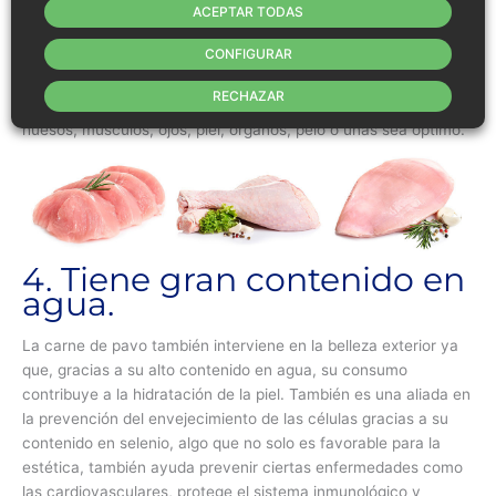
biológico.
ACEPTAR TODAS
CONFIGURAR
Este tipo de proteínas son las que contienen los aminoácidos
esenciales y en la cantidad necesaria para los seres humanos.
RECHAZAR
Ayuda a que el crecimiento, la formación y la renovación de los
huesos, músculos, ojos, piel, órganos, pelo o uñas sea óptimo.
4. Tiene gran contenido en
agua.
La carne de pavo también interviene en la belleza exterior ya
que, gracias a su alto contenido en agua, su consumo
contribuye a la hidratación de la piel. También es una aliada en
la prevención del envejecimiento de las células gracias a su
contenido en selenio, algo que no solo es favorable para la
estética, también ayuda prevenir ciertas enfermedades como
las cardiovasculares, protege el sistema inmunológico y