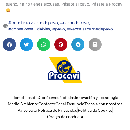
sueño. Ya no tienes excusas. Pásate al pavo. Pásate a Procavi
#beneficioscarnedepavo
,
#carnedepavo
,
#consejossaludables
,
#pavo
,
#ventajascarnedepavo
Home
Filosofía
Conócenos
Noticias
Innovación y Tecnología
Medio Ambiente
Contacto
Canal Denuncia
Trabaja con nosotros
Aviso Legal
Política de Privacidad
Política de Cookies
Código de conducta