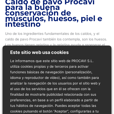
Caldo de pavo Procavi
para la buena
conservación de
músculos, huesos, piel e
intestino
Uno de los ingredientes fundamentales de los caldos, y el
caldo de pavo Procavi también los contempla, son los huesos.
Los huesos tienen gelatina y la gelatina ayuda a regenerar el
colágeno. Antioxidantes, vitaminas y proteínas conforman el
Este sitio web usa cookies
colágeno y este es el encargado de mantener en buenas
Le informamos que este sitio web de PROCAVI S.L.
condiciones órganos tan importante como la piel. Así, el tomar
utiliza cookies propias y de terceros para activar
caldo contribuirá a que luzcas una piel más tersa, a que tus
funciones básicas de navegación (personalización,
articulaciones se mantengan jóvenes y a que tu pelo crezca
idioma y reproductor de vídeo), así como también para
con vigor. También es importante reseñar que los aminoácidos
analizar la navegación de los usuarios por el sitio web y
presentes en el agua del cocido ayudan a la formación de los
el uso de los servicios que en él se ofrecen con la
músculos y a una pronta recuperación tras un esfuerzo
finalidad de mostrarle publicidad relacionada con sus
deportivo. Volviendo al colágeno, este también contribuye a
preferencias, en base a un perfil elaborado a partir de
mitigar los síntomas de algunas enfermedades intestinales
tus hábitos de navegación. Puedes aceptar todas las
como el síndrome de colon irritable. Al parecer, el caldo ayuda
cookies pulsando el botón “Aceptar”, configurarlas a tu
a reparar las paredes intestinales provocando una mejor