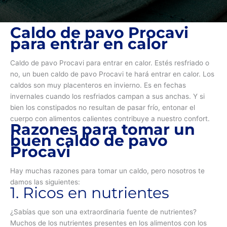
Caldo de pavo Procavi
para entrar en calor
Caldo de pavo Procavi para entrar en calor. Estés resfriado o
no, un buen caldo de pavo Procavi te hará entrar en calor. Los
caldos son muy placenteros en invierno. Es en fechas
invernales cuando los resfriados campan a sus anchas. Y si
bien los constipados no resultan de pasar frío, entonar el
cuerpo con alimentos calientes contribuye a nuestro confort.
Razones para tomar un
buen caldo de pavo
Procavi
Hay muchas razones para tomar un caldo, pero nosotros te
damos las siguientes:
1. Ricos en nutrientes
¿Sabías que son una extraordinaria fuente de nutrientes?
Muchos de los nutrientes presentes en los alimentos con los