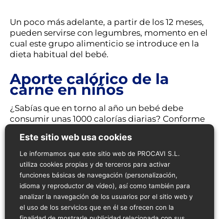
Un poco más adelante, a partir de los 12 meses,
pueden servirse con legumbres, momento en el
cual este grupo alimenticio se introduce en la
dieta habitual del bebé.
Aporte calórico de la
carne en niños
¿Sabías que en torno al año un bebé debe
consumir unas 1000 calorías diarias? Conforme
va creciendo, está cantidad, de media, deberá
Este sitio web usa cookies
incrementarse a razón de 100 calorías diarias
cada nuevo año, y hasta la pubertad.
Le informamos que este sitio web de PROCAVI S.L.
utiliza cookies propias y de terceros para activar
funciones básicas de navegación (personalización,
Pero no valen calorías cualquiera. Las que valen
idioma y reproductor de vídeo), así como también para
son las asociadas a alimentos saludables como
analizar la navegación de los usuarios por el sitio web y
la carne de pavo. Un niño no debería consumir
el uso de los servicios que en él se ofrecen con la
calorías vacías, esto es, las calorías presentes en
finalidad de mostrarle publicidad relacionada con sus