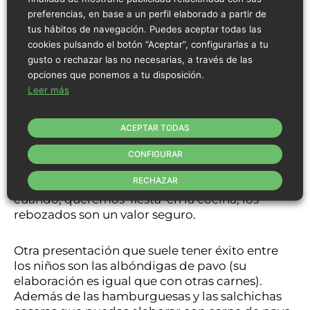
productos de bajos o nulos valores
preferencias, en base a un perfil elaborado a partir de
nutricionales.
tus hábitos de navegación. Puedes aceptar todas las
Ideas para ayudar a
cookies pulsando el botón “Aceptar”, configurarlas a tu
comer a tus hijos
gusto o rechazar las no necesarias, a través de las
opciones que ponemos a tu disposición.
Leer más
¿Tu hijo rechaza la comida? El pavo tiene todas
las papeletas de gustar. Conjuga muy bien con
el paladar de la mayoría de los niños, tanto por
ACEPTAR TODAS
textura como por sabor. Si tu hijo es remolón
con la comida, el pavo tiene la ventaja de
CONFIGURAR
poderse cocinar de diferentes maneras. A la
RECHAZAR
plancha es muy fácil de comer y, si de vez en
cuando, queremos ‘fiesta’ en la cocina, los
rebozados son un valor seguro.
Otra presentación que suele tener éxito entre
los niños son las albóndigas de pavo (su
elaboración es igual que con otras carnes).
Además de las hamburguesas y las salchichas