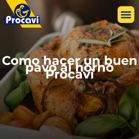
Como hacer un buen
pavo al horno
Procavi