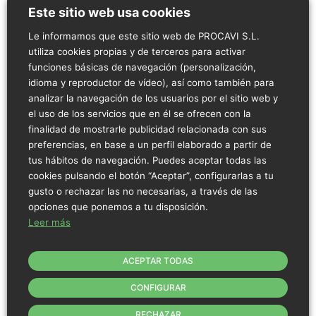
Este sitio web usa cookies
pavo Procavi y envuélvelo con vendas empapadas en aceite
de oliva virgen extra (te vuelvo a decir lo mismo: u otra grasa
Le informamos que este sitio web de PROCAVI S.L.
de tu elección), y, además, rocía el pavo vendado con un cazo
utiliza cookies propias y de terceros para activar
de caldo de ave que tengas preparado.
funciones básicas de navegación (personalización,
3. Dorar bien el pavo en el
idioma y reproductor de vídeo), así como también para
horno
analizar la navegación de los usuarios por el sitio web y
el uso de los servicios que en él se ofrecen con la
Precalienta el horno a 220 grados. Cuando esté caliente, tapa
finalidad de mostrarle publicidad relacionada con sus
la fuente donde está el pavo con papel de aluminio e
preferencias, en base a un perfil elaborado a partir de
introdúcela en el horno dejando asar durante quince minutos.
tus hábitos de navegación. Puedes aceptar todas las
Pasado este tiempo, baja la temperatura a 155 grados y deja
cookies pulsando el botón “Aceptar”, configurarlas a tu
hornear durante una hora y quince minutos. Después, vuelve a
gusto o rechazar las no necesarias, a través de las
rociar el pavo con un cazo de caldo de ave, y vuelve a dejar
opciones que ponemos a tu disposición.
asar otra hora y cuarto. Repite la operación hasta completar la
Leer más
regla de hora y cuarto de cocción por kilo de peso, aunque en
los últimos 20-30 minutos de cocción, destapa el pavo por
completo -eso incluye retirar las vendas- para conseguir su
ACEPTAR TODAS
característico tono dorado. Para propiciar ese dorado,
CONFIGURAR
podemos subir los grados centígrados hasta 175, poner el
ventilador del horno, si tenemos, y rociar con aceite de oliva
RECHAZAR