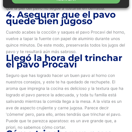
virgen extra en spray la superficie del pavo. Eso sí, vigilando
que la piel del pavo no llegue a tostarse en demasía.
4. Asegurar que el pavo
quede bien jugoso
Cuando acabes la cocción y saques el pavo Procavi del horno,
vuelve a tapar la fuente con papel de aluminio durante unos
quince minutos. De este modo, preservarás todos los jugos del
pavo y te resultará aún más sabroso.
Llegó la hora del trinchar
el pavo Procavi
Seguro que has logrado hacer un buen pavo al horno con
nuestros consejos, y este te ha quedado de rechupete. El
aroma que impregna la cocina es delicioso y la textura que ha
logrado el pavo parece la adecuada, y toda tu familia está
salivando mientras la comida llega a la mesa. A la vista es un
ave de aspecto crujiente y carne jugosa. Parece decir
‘cómeme’ pero, para ello, antes tendrás que trinchar el pavo.
Puede que te parezca aparatoso: es un ave grande que, a
priori, no sabemos cómo cortar.