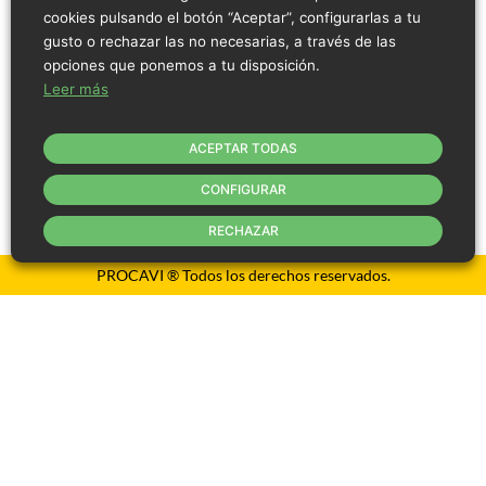
Medio Ambiente
Contacto
Canal Denuncia
Trabaja con nosotros
cookies pulsando el botón “Aceptar”, configurarlas a tu
Aviso Legal
Política de Privacidad
Política de Cookies
gusto o rechazar las no necesarias, a través de las
Código de conducta
opciones que ponemos a tu disposición.
Leer más
ACEPTAR TODAS
CONFIGURAR
RECHAZAR
PROCAVI ® Todos los derechos reservados.