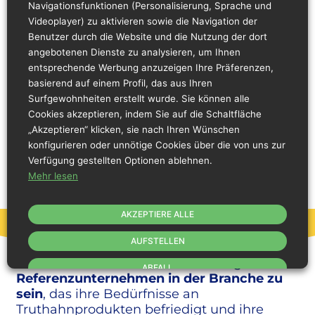
Futtermitteln bis hin zu den Brützentren und
Navigationsfunktionen (Personalisierung, Sprache und
Zucht- und Vermehrungsbetrieben sowie der
Videoplayer) zu aktivieren sowie die Navigation der
Herstellung und Vermarktung der Produkte.
Benutzer durch die Website und die Nutzung der dort
angebotenen Dienste zu analysieren, um Ihnen
4.
Die Entwicklung wettbewerbsfähiger
entsprechende Werbung anzuzeigen Ihre Präferenzen,
Lösungen, sowohl bei Frischfleisch und
basierend auf einem Profil, das aus Ihren
Frischfleischerzeugnissen sowie
Surfgewohnheiten erstellt wurde. Sie können alle
Verarbeitungsprodukten und Fertiggerichten,
Cookies akzeptieren, indem Sie auf die Schaltfläche
die das große Potenzial von Truthahnfleisch
„Akzeptieren“ klicken, sie nach Ihren Wünschen
in der Ernährung für die ganze Familie
konfigurieren oder unnötige Cookies über die von uns zur
aufzeigen.
Verfügung gestellten Optionen ablehnen.
Mehr lesen
AKZEPTIERE ALLE
VISION
AUFSTELLEN
1.
In der Verbraucherwahrnehmung das
ABFALL
Referenzunternehmen in der Branche zu
sein
, das ihre Bedürfnisse an
Truthahnprodukten befriedigt und ihre