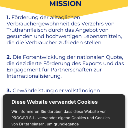
MISSION
1.
Förderung der alltäglichen
Verbrauchergewohnheit des Verzehrs von
Truthahnfleisch durch das Angebot von
gesunden und hochwertigen Lebensmitteln,
die die Verbraucher zufrieden stellen.
2.
Die Fortentwicklung der nationalen Quote,
die dezidierte Förderung des Exports und das
Engagement für Partnerschaften zur
Internationalisierung.
3.
Gewährleistung der vollständigen
Rückverfolgbarkeit der Produkte, da unser
Diese Website verwendet Cookies
System die Kontrolle aller Aktivitäten
ermöglicht: von der Erforschung der
Wir informieren Sie darüber, dass diese Website von
Marktbedürfnisse und -nachfrage, der
PROCAVI S.L. verwendet eigene Cookies und Cookies
Rohstoffe für die Herstellung von
von Drittanbietern, um grundlegende