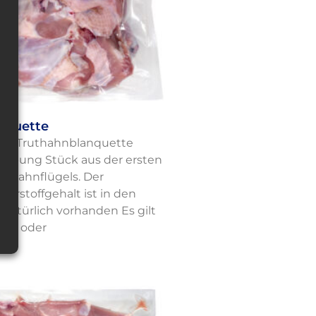
nquette
te Truthahnblanquette
eibung Stück aus der ersten
uthahnflügels. Der
rstoffgehalt ist in den
natürlich vorhanden Es gilt
ame oder