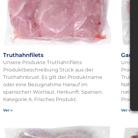
Truthahnfilets
Ganze
Unsere Produkte Truthahnfilets
Unsere
Produktbeschreibung Stück aus der
Produ
Truthahnbrust. Es gilt der Produktname
Trutha
oder eine Bezugnahme hierauf im
Nährst
spanischen Wortlaut. Herkunft: Spanien.
natürl
Kategorie A. Frisches Produkt.
Produ
Ver »
Ver »