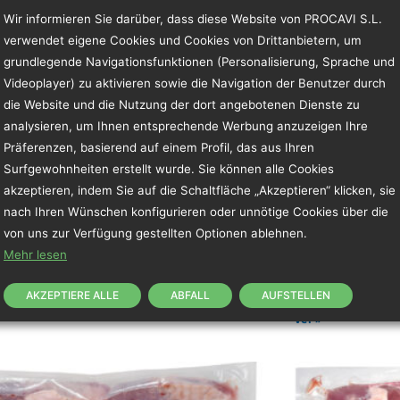
Wir informieren Sie darüber, dass diese Website von PROCAVI S.L.
verwendet eigene Cookies und Cookies von Drittanbietern, um
grundlegende Navigationsfunktionen (Personalisierung, Sprache und
Videoplayer) zu aktivieren sowie die Navigation der Benutzer durch
die Website und die Nutzung der dort angebotenen Dienste zu
analysieren, um Ihnen entsprechende Werbung anzuzeigen Ihre
Präferenzen, basierend auf einem Profil, das aus Ihren
r Truthahnflügel
Truthahnbla
Surfgewohnheiten erstellt wurde. Sie können alle Cookies
 Produkte Ganzer Truthahnflügel
Unsere Produk
akzeptieren, indem Sie auf die Schaltfläche „Akzeptieren“ klicken, sie
ktbeschreibung Stück aus dem
Produktbeschr
nach Ihren Wünschen konfigurieren oder unnötige Cookies über die
hnflügel. Der angegebene
Phalanx des Tr
von uns zur Verfügung gestellten Optionen ablehnen.
offgehalt ist in den Lebensmitteln
angegebene Näh
Mehr lesen
ich vorhanden Es gilt der
Lebensmitteln 
ktname oder eine Bezugnahme
der Produktn
AKZEPTIERE ALLE
ABFALL
AUFSTELLEN
Ver »