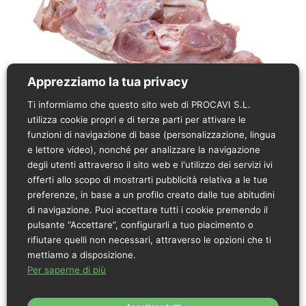
Apprezziamo la tua privacy
Ti informiamo che questo sito web di PROCAVI S.L.
utilizza cookie propri e di terze parti per attivare le
funzioni di navigazione di base (personalizzazione, lingua
Descrizione del prodotto
e lettore video), nonché per analizzare la navigazione
Il nome o la menzione del prodotto si basa sulla sua
degli utenti attraverso il sito web e l'utilizzo dei servizi ivi
versione in spagnolo
offerti allo scopo di mostrarti pubblicità relativa a le tue
preferenze, in base a un profilo creato dalle tue abitudini
di navigazione. Puoi accettare tutti i cookie premendo il
Carcassa di tacchino.
pulsante “Accettare”, configurarli a tuo piacimento o
Peso approx.: 1– 2,5 kg.
rifiutare quelli non necessari, attraverso le opzioni che ti
Conservare da 0 °C a 4 °C.
mettiamo a disposizione.
Origine: Spagna.
Per saperne di più
Intervallo di tolleranza dei dati fisico-chimici