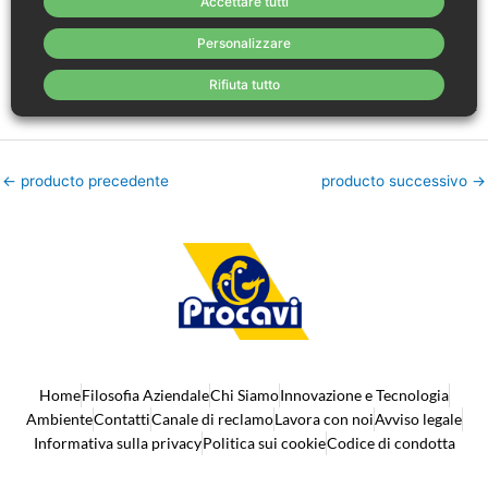
Accettare tutti
Umidità:
max. 72 %
Personalizzare
Grassi:
max. 16,2 %.
Rifiuta tutto
Proteine:
min. 11 %.
←
producto precedente
producto successivo
→
Home
Filosofia Aziendale
Chi Siamo
Innovazione e Tecnologia
Ambiente
Contatti
Canale di reclamo
Lavora con noi
Avviso legale
Informativa sulla privacy
Politica sui cookie
Codice di condotta