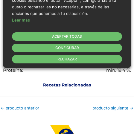
Ausencia de hematomas, pieles, restos de
cookies pulsando el botón “Aceptar”, configurarlas a tu
huesos y plumas.
gusto o rechazar las no necesarias, a través de las
Sin gluten, sin lactosa (<0,01%) y sin alérgenos.
opciones que ponemos a tu disposición.
Origen: España.
Leer más
ACEPTAR TODAS
Rango de tolerancia de datos físico - químico
CONFIGURAR
Humedad:
máx. 79,4 %
RECHAZAR
Grasa:
máx. 1,1 %.
Proteína:
min. 19,4 %.
Recetas Relacionadas
←
producto anterior
producto siguiente
→