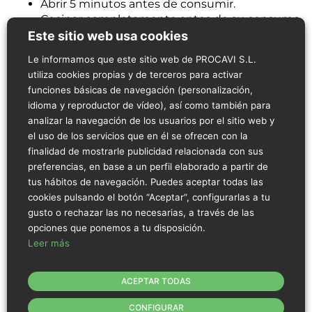
Abrir 5 minutos antes de consumir.
Cocinar completamente antes de su consumo.
Sin gluten, sin lactosa (<0,01%) y sin alérgenos.
Este sitio web usa cookies
Le informamos que este sitio web de PROCAVI S.L.
utiliza cookies propias y de terceros para activar
Información Nutricional
funciones básicas de navegación (personalización,
idioma y reproductor de vídeo), así como también para
Por cada 100g de producto:
analizar la navegación de los usuarios por el sitio web y
Por cada 100g de producto:
el uso de los servicios que en él se ofrecen con la
Valor energético:
472 kJ / 112,8 kcal
finalidad de mostrarle publicidad relacionada con sus
preferencias, en base a un perfil elaborado a partir de
Grasas:
4 g.
tus hábitos de navegación. Puedes aceptar todas las
De las cuales saturadas:
1,5 g.
cookies pulsando el botón “Aceptar”, configurarlas a tu
gusto o rechazar las no necesarias, a través de las
Hidratos de carbono:
1 g.
opciones que ponemos a tu disposición.
De los cuales azúcares:
0 g.
Leer más
Proteínas:
18,2 g.
ACEPTAR TODAS
Sal:
0,80 g.
CONFIGURAR