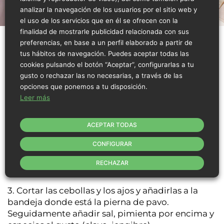
analizar la navegación de los usuarios por el sitio web y
el uso de los servicios que en él se ofrecen con la
finalidad de mostrarle publicidad relacionada con sus
preferencias, en base a un perfil elaborado a partir de
tus hábitos de navegación. Puedes aceptar todas las
Preparación
cookies pulsando el botón “Aceptar”, configurarlas a tu
gusto o rechazar las no necesarias, a través de las
opciones que ponemos a tu disposición.
Leer más
1. En un recipiente mezclar la salsa brava, el zumo
de dos naranjas y un limón.
ACEPTAR TODAS
2. Poner la pierna de pavo en una bandeja y
CONFIGURAR
cubrirla con la pasta de pistachos, y la mezcla de
RECHAZAR
salsa y zumos que hemos hecho en un principio.
3. Cortar las cebollas y los ajos y añadirlas a la
bandeja donde está la pierna de pavo.
Seguidamente añadir sal, pimienta por encima y