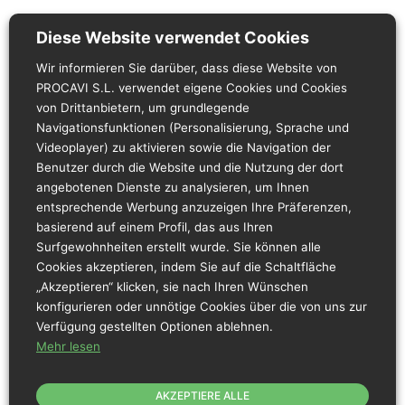
Herkunft: Spanien.
Diese Website verwendet Cookies
Kategorie A.
Frisches Produkt.
Wir informieren Sie darüber, dass diese Website von
Vakuumverpackt.
PROCAVI S.L. verwendet eigene Cookies und Cookies
Nach dem Öffnen innerhalb von 24 Stunden
von Drittanbietern, um grundlegende
verbrauchen.
Navigationsfunktionen (Personalisierung, Sprache und
Produkt zwischen 0 ºC – 4 ºC aufbewahren.
Videoplayer) zu aktivieren sowie die Navigation der
5 Minuten vor dem Verzehr öffnen.
Benutzer durch die Website und die Nutzung der dort
Vor dem Verzehr vollständig durchgaren.
angebotenen Dienste zu analysieren, um Ihnen
entsprechende Werbung anzuzeigen Ihre Präferenzen,
basierend auf einem Profil, das aus Ihren
Nährwertbezogene Angaben
Surfgewohnheiten erstellt wurde. Sie können alle
Cookies akzeptieren, indem Sie auf die Schaltfläche
Pro 100 g Produkt:
„Akzeptieren“ klicken, sie nach Ihren Wünschen
Energie:
632,1 k J/ 151,1 kcal
konfigurieren oder unnötige Cookies über die von uns zur
Verfügung gestellten Optionen ablehnen.
Fett:
7,4 g.
Mehr lesen
Eiweiß:
21 g.
Salz:
0,06 g.
AKZEPTIERE ALLE