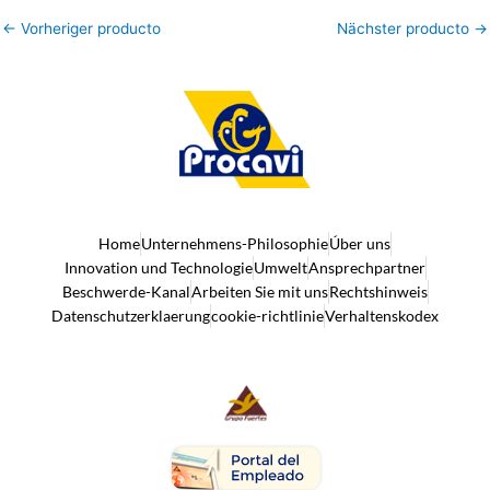
←
Vorheriger producto
Nächster producto
→
Home
Unternehmens-Philosophie
Úber uns
Innovation und Technologie
Umwelt
Ansprechpartner
Beschwerde-Kanal
Arbeiten Sie mit uns
Rechtshinweis
Datenschutzerklaerung
cookie-richtlinie
Verhaltenskodex