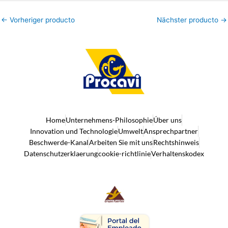
←
Vorheriger producto
Nächster producto
→
Home
Unternehmens-Philosophie
Úber uns
Innovation und Technologie
Umwelt
Ansprechpartner
Beschwerde-Kanal
Arbeiten Sie mit uns
Rechtshinweis
Datenschutzerklaerung
cookie-richtlinie
Verhaltenskodex