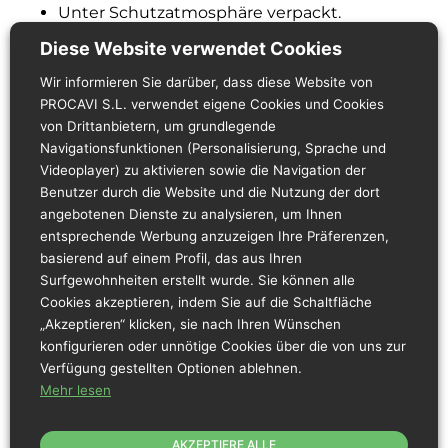
Unter Schutzatmosphäre verpackt.
Nach dem Öffnen innerhalb von 24 Stunden
Diese Website verwendet Cookies
verbrauchen.
Produkt zwischen 0 ºC – 4 ºC aufbewahren.
Wir informieren Sie darüber, dass diese Website von
5 Minuten vor dem Verzehr öffnen.
PROCAVI S.L. verwendet eigene Cookies und Cookies
Vor dem Verzehr vollständig durchgaren.
von Drittanbietern, um grundlegende
Navigationsfunktionen (Personalisierung, Sprache und
Videoplayer) zu aktivieren sowie die Navigation der
Nährwertbezogene Angaben
Benutzer durch die Website und die Nutzung der dort
angebotenen Dienste zu analysieren, um Ihnen
Pro 100 g Produkt:
entsprechende Werbung anzuzeigen Ihre Präferenzen,
Energie:
469 kJ / 112,1 kcal
basierend auf einem Profil, das aus Ihren
Surfgewohnheiten erstellt wurde. Sie können alle
Fett:
1,3 g.
Cookies akzeptieren, indem Sie auf die Schaltfläche
davon gesättigte Fettsäuren:
0,5 g.
„Akzeptieren“ klicken, sie nach Ihren Wünschen
konfigurieren oder unnötige Cookies über die von uns zur
Kohlenhydrate:
0 g.
Verfügung gestellten Optionen ablehnen.
davon Zucker:
0 g.
Mehr lesen
Eiweiß:
25,1 g.
AKZEPTIERE ALLE