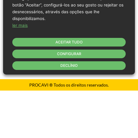
Home
Filosofia Empresarial
Conheça-nos
Inovação e Tecnologia
botão “Aceitar”, configurá-los ao seu gosto ou rejeitar os
Meio Ambiente
Contacto
Canal de queixa
Trabalhe connosco
desnecessários, através das opções que lhe
Aviso Legal
Política de privacidade
Política de Cookies
disponibilizamos.
Código de conduta
ler mais
ACEITAR TUDO
CONFIGURAR
DECLÍNIO
PROCAVI ® Todos os direitos reservados.