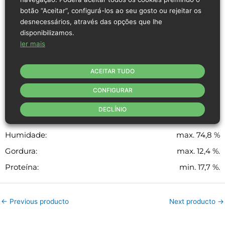
botão “Aceitar”, configurá-los ao seu gosto ou rejeitar os
desnecessários, através das opções que lhe
Perna de peru sem osso e com pele.
disponibilizamos.
Peso aproximado: 600-1800 g/unid.
ler mais
Conservar de 0 ºC a 4 ºC.
Origem: Espanha.
ACEITAR TUDO
Categoria A.
Produto fresco.
CONFIGURAR
DECLÍNIO
Margem de tolerância de dados físico-químicos
Humidade:
max. 74,8 %
Gordura:
max. 12,4 %.
Proteína:
min. 17,7 %.
←
Previous producto
Next producto
→