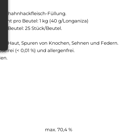
Truthahnhackfleisch-Füllung.
icht pro Beutel: 1 kg (40 g/Longaniza)
r Beutel: 25 Stück/Beutel.
 ºC
, Haut, Spuren von Knochen, Sehnen und Federn.
osefrei (< 0,01 %) und allergenfrei.
ien.
max. 70,4 %