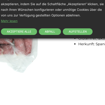
akzeptieren, indem Sie auf die Schaltfläche „Akzeptieren“ klicken, sie
nach Ihren Wünschen konfigurieren oder unnötige Cookies über die
Hartwurst mit 
von uns zur Verfügung gestellten Optionen ablehnen.
Ungefähres Gew
Mehr lesen
Thermogeformte
Tiefgekühlt -18
AKZEPTIERE ALLE
ABFALL
AUFSTELLEN
Ohne Hämatome
Glutenfrei, lakt
Herkunft: Span