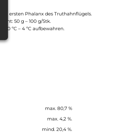
 der ersten Phalanx des Truthahnflügels.
cht: 50 g – 100 g/Stk.
en 0 ºC – 4 ºC aufbewahren.
ien.
max. 80,7 %
max. 4,2 %.
mind. 20,4 %.