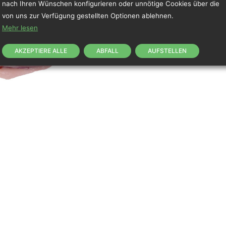
nach Ihren Wünschen konfigurieren oder unnötige Cookies über die
von uns zur Verfügung gestellten Optionen ablehnen.
Weißes Fleisch
Mehr lesen
Ungefähres Gewi
Produkt zwisch
AKZEPTIERE ALLE
ABFALL
AUFSTELLEN
Herkunft: Span