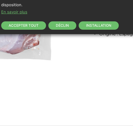
disposition.
Viande rouge is
En savoir plus
Poids approxima
Surgelé -12 ºC
ACCEPTER TOUT
DÉCLIN
INSTALLATION
Absence d’ecc
Origine : Espag