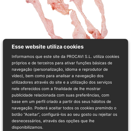
Esse website utiliza cookies
Informamos que este site da PROCAVI S.L. utiliza cookies
próprios e de terceiros para ativar funções básicas de
navegação (personalização, idioma e reprodutor de
Descrição do produto
vídeo), bem como para analisar a navegação dos
O nome ou menção do produto rege-se pela sua
utilizadores através do site e a utilização dos serviços
versão em espanhol
nele oferecidos com a finalidade de lhe mostrar
publicidade relacionada com suas preferências, com
Gordura de peru obtida a partir do chanfro do
base em um perfil criado a partir dos seus hábitos de
peito.
navegação. Poderá aceitar todos os cookies premindo o
Peso aproximado: 10-80 g/unid.
botão “Aceitar”, configurá-los ao seu gosto ou rejeitar os
Conservar de 0 ºC a 4 ºC.
desnecessários, através das opções que lhe
Origem: Espanha.
disponibilizamos.