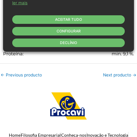
Pode conter restos de ossos e penas.
ler mais
ACEITAR TUDO
Margem de tolerância de dados físico-químicos
CONFIGURAR
Humidade:
max. 38,3 %
DECLÍNIO
Gordura:
max. 59,2 %.
Proteína:
min. 9,1 %.
←
Previous producto
Next producto
→
Home
Filosofia Empresarial
Conheça-nos
Inovação e Tecnologia