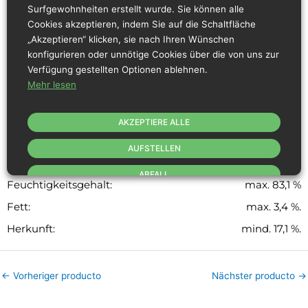
Rotes Fleisch aus der Truthahnkeule.
Surfgewohnheiten erstellt wurde. Sie können alle
Ungefähres Gewicht: 0,9 -1,2 kg.
Cookies akzeptieren, indem Sie auf die Schaltfläche
Tiefgekühlt -18 ºC
„Akzeptieren“ klicken, sie nach Ihren Wünschen
Ohne Hämatome, Haut, Spuren von Knochen,
konfigurieren oder unnötige Cookies über die von uns zur
großen Fettansammlungen, Sehnen und
Verfügung gestellten Optionen ablehnen.
Federn.
Mehr lesen
Glutenfrei, laktosefrei (< 0,01 %) und allergenfrei.
Herkunft: Spanien.
AKZEPTIERE ALLE
AUFSTELLEN
Toleranzbereich der physikalisch-chemischen Daten
ABFALL
Feuchtigkeitsgehalt:
max. 83,1 %
Fett:
max. 3,4 %.
Herkunft:
mind. 17,1 %.
←
Vorheriger producto
Nächster producto
→