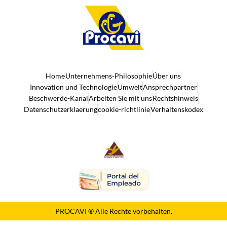
Home
Unternehmens-Philosophie
Úber uns
Innovation und Technologie
Umwelt
Ansprechpartner
Beschwerde-Kanal
Arbeiten Sie mit uns
Rechtshinweis
Datenschutzerklaerung
cookie-richtlinie
Verhaltenskodex
PROCAVI ® Alle Rechte vorbehalten.